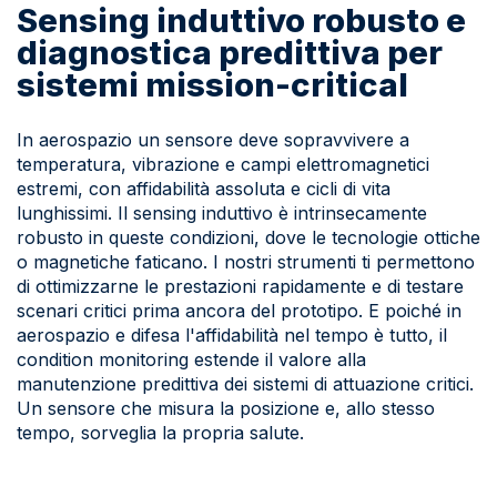
di corrente, veloce e accurata
Sensing induttivo robusto e
diagnostica predittiva per
sistemi mission-critical
Casi studio
Sensori
Storie di successo nel mondo EMC
In aerospazio un sensore deve sopravvivere a
temperatura, vibrazione e campi elettromagnetici
Sensori di posizione induttivi su
Gems
estremi, con affidabilità assoluta e cicli di vita
lunghissimi. Il sensing induttivo è intrinsecamente
misura per le applicazioni più esigenti
robusto in queste condizioni, dove le tecnologie ottiche
o magnetiche faticano. I nostri strumenti ti permettono
di ottimizzarne le prestazioni rapidamente e di testare
scenari critici prima ancora del prototipo. E poiché in
aerospazio e difesa l'affidabilità nel tempo è tutto, il
condition monitoring estende il valore alla
Monitoraggio
manutenzione predittiva dei sistemi di attuazione critici.
Condition monitoring con gemelli
Un sensore che misura la posizione e, allo stesso
tempo, sorveglia la propria salute.
digitali physics-based